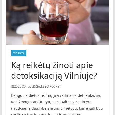
SVEIKATA
Ką reikėtų žinoti apie
detoksikaciją Vilniuje?
2022 30 rugpjūčio
SEO ROCKET
Dauguma dietos rėžimų yra vadinama detoksikacija.
Kad žmogus atsikratytų nereikalingo svorio yra
naudojama daugybę skirtingų metodų, kurie gali būti
susiję su toksinų mažinimu iš organizmo.