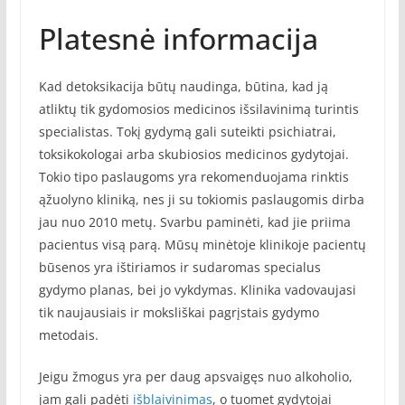
Platesnė informacija
Kad detoksikacija būtų naudinga, būtina, kad ją
atliktų tik gydomosios medicinos išsilavinimą turintis
specialistas. Tokį gydymą gali suteikti psichiatrai,
toksikokologai arba skubiosios medicinos gydytojai.
Tokio tipo paslaugoms yra rekomenduojama rinktis
ąžuolyno kliniką, nes ji su tokiomis paslaugomis dirba
jau nuo 2010 metų. Svarbu paminėti, kad jie priima
pacientus visą parą. Mūsų minėtoje klinikoje pacientų
būsenos yra ištiriamos ir sudaromas specialus
gydymo planas, bei jo vykdymas. Klinika vadovaujasi
tik naujausiais ir moksliškai pagrįstais gydymo
metodais.
Jeigu žmogus yra per daug apsvaigęs nuo alkoholio,
jam gali padėti
išblaivinimas
, o tuomet gydytojai