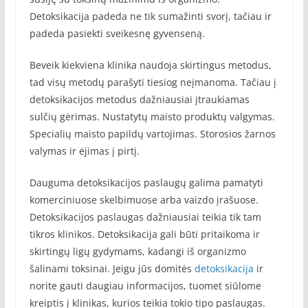
Detoksikacija padeda ne tik sumažinti svorį, tačiau ir
padeda pasiekti sveikesnę gyvenseną.
Beveik kiekviena klinika naudoja skirtingus metodus,
tad visų metodų parašyti tiesiog neįmanoma. Tačiau į
detoksikacijos metodus dažniausiai įtraukiamas
sulčių gėrimas. Nustatytų maisto produktų valgymas.
Specialių maisto papildų vartojimas. Storosios žarnos
valymas ir ėjimas į pirtį.
Dauguma detoksikacijos paslaugų galima pamatyti
komerciniuose skelbimuose arba vaizdo įrašuose.
Detoksikacijos paslaugas dažniausiai teikia tik tam
tikros klinikos. Detoksikacija gali būti pritaikoma ir
skirtingų ligų gydymams, kadangi iš organizmo
šalinami toksinai. Jeigu jūs domitės
detoksikacija
ir
norite gauti daugiau informacijos, tuomet siūlome
kreiptis į klinikas, kurios teikia tokio tipo paslaugas.