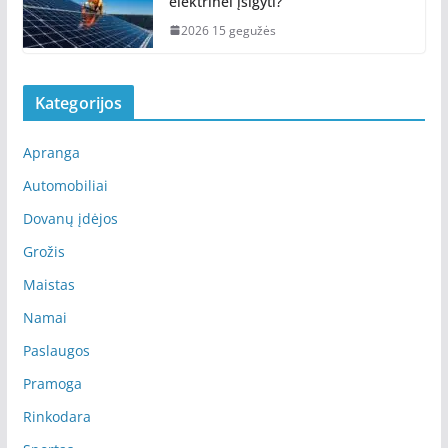
elektrinei įsigyti?
2026 15 gegužės
Kategorijos
Apranga
Automobiliai
Dovanų įdėjos
Grožis
Maistas
Namai
Paslaugos
Pramoga
Rinkodara