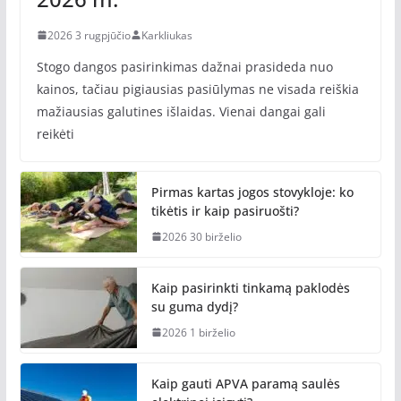
2026 3 rugpjūčio
Karkliukas
Stogo dangos pasirinkimas dažnai prasideda nuo
kainos, tačiau pigiausias pasiūlymas ne visada reiškia
mažiausias galutines išlaidas. Vienai dangai gali
reikėti
Pirmas kartas jogos stovykloje: ko
tikėtis ir kaip pasiruošti?
2026 30 birželio
Kaip pasirinkti tinkamą paklodės
su guma dydį?
2026 1 birželio
Kaip gauti APVA paramą saulės