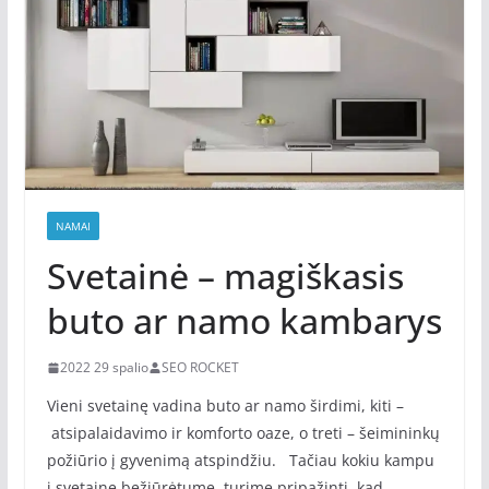
NAMAI
Svetainė – magiškasis
buto ar namo kambarys
2022 29 spalio
SEO ROCKET
Vieni svetainę vadina buto ar namo širdimi, kiti –
atsipalaidavimo ir komforto oaze, o treti – šeimininkų
požiūrio į gyvenimą atspindžiu. Tačiau kokiu kampu
į svetainę bežiūrėtume, turime pripažinti, kad