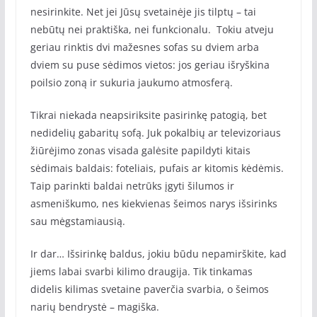
nesirinkite. Net jei Jūsų svetainėje jis tilptų – tai
nebūtų nei praktiška, nei funkcionalu. Tokiu atveju
geriau rinktis dvi mažesnes sofas su dviem arba
dviem su puse sėdimos vietos: jos geriau išryškina
poilsio zoną ir sukuria jaukumo atmosferą.
Tikrai niekada neapsiriksite pasirinkę patogią, bet
nedidelių gabaritų sofą. Juk pokalbių ar televizoriaus
žiūrėjimo zonas visada galėsite papildyti kitais
sėdimais baldais: foteliais, pufais ar kitomis kėdėmis.
Taip parinkti baldai netrūks įgyti šilumos ir
asmeniškumo, nes kiekvienas šeimos narys išsirinks
sau mėgstamiausią.
Ir dar… Išsirinkę baldus, jokiu būdu nepamirškite, kad
jiems labai svarbi kilimo draugija. Tik tinkamas
didelis kilimas svetaine paverčia svarbia, o šeimos
narių bendrystė – magiška.