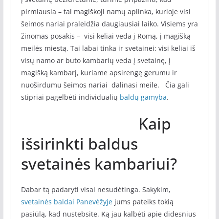
pirmiausia – tai magiškoji namų aplinka, kurioje visi
šeimos nariai praleidžia daugiausiai laiko. Visiems yra
žinomas posakis – visi keliai veda į Romą, į magišką
meilės miestą. Tai labai tinka ir svetainei: visi keliai iš
visų namo ar buto kambarių veda į svetainę, į
magišką kambarį, kuriame apsirengę gerumu ir
nuoširdumu šeimos nariai dalinasi meile. Čia gali
stipriai pagelbėti individualių
baldų gamyba
.
Kaip
išsirinkti baldus
svetainės kambariui?
Dabar tą padaryti visai nesudėtinga. Sakykim,
svetainės baldai Panevėžyje
jums pateiks tokią
pasiūlą, kad nustebsite. Ką jau kalbėti apie didesnius