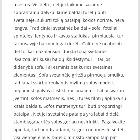
miestus. Vis dėlto, net jei laikome savaime
suprantamu dalyku, kurie baldai turėtų būti
svetainėje, sukurti tokią patalpą, kokios norime, nėra
lengva. Tradiciniai svetainės baldai – sofa, foteliai,
spintelės, lentynos ir kavos staliukas, pirmiausia, turi
tarpusavyje harmoningai derėti. Galite nė neabejoti
dėl to, kas dažniausiai duoda toną svetainės
išvaizdai ir likusių baldų išsidėstymui – tai jos
didenybė sofa. Tai esminis bet kurios svetainės
elementas. Sofa svetainėje griežia pirmuoju smuiku,
tad labai svarbu renkantis mylimą sofos modelį,
nepamesti galvos ir išlikti racionaliems. Labai svarbu
įvertinti sofos matmenis, nes ji turės tilpti į aplinką su
kitais baldais. Sofos matmenys turi būti proporcingi
patalpai. Net jei svetainės patalpa yra labai didelė,
stambiagabaritės sofos geriau nesirinkti. Pagalvokite
apie tai, kad bendraudami, ko gero nenorėsite sėdėti
visi vienoje eilėje. Didelio minkšto kampo taip pat