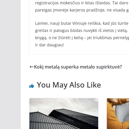
registracijos mokesčius ir kitas išlaidas. Tai dar
pareigas įmonėje karjeros pradžioje, ne visada gal
Laimei, nauji butai Vilniuje reiškia, kad jūs tur
greitas ir patogus būdas nuvykti iš vietos į vietą,
knygą, o ne žiūrėti į kelią – jei triukšmas pernel
ir dar daugiau!
Kokį metalą superka metalo supirktuvė?
You May Also Like