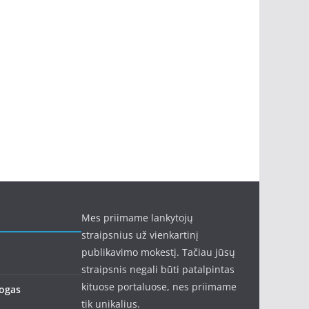
Mes priimame lankytojų
straipsnius už vienkartinį
publikavimo mokestį. Tačiau jūsų
straipsnis negali būti patalpintas
kituose portaluose, nes priimame
logas
tik unikalius.