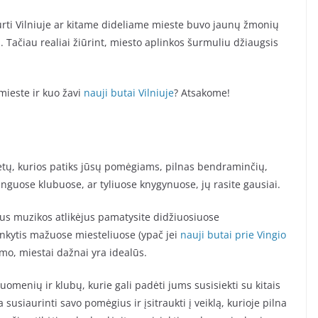
rti Vilniuje ar kitame dideliame mieste buvo jaunų žmonių
 Tačiau realiai žiūrint, miesto aplinkos šurmuliu džiaugsis
 mieste ir kuo žavi
nauji butai Vilniuje
? Atsakome!
etų, kurios patiks jūsų pomėgiams, pilnas bendraminčių,
minguose klubuose, ar tyliuose knygynuose, jų rasite gausiai.
us muzikos atlikėjus pamatysite didžiuosiuose
ankytis mažuose miesteliuose (ypač jei
nauji butai prie Vingio
imo, miestai dažnai yra idealūs.
menių ir klubų, kurie gali padėti jums susisiekti su kitais
 susiaurinti savo pomėgius ir įsitraukti į veiklą, kurioje pilna