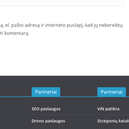
, el. pašto adresą ir interneto puslapį, kad jų nebereiktų
šyti komentarą.
Partneriai
Partneriai
SEO paslaugos
VIN patikra
Drono paslaugos
Straipsnių kata