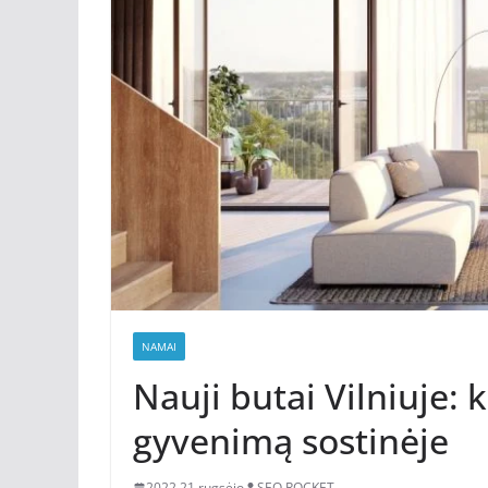
NAMAI
Nauji butai Vilniuje: 
gyvenimą sostinėje
2022 21 rugsėjo
SEO ROCKET