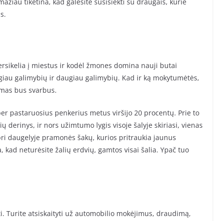
žiau tikėtina, kad galėsite susisiekti su draugais, kurie
s.
ersikelia į miestus ir kodėl žmones domina nauji butai
ugiau galimybių ir daugiau galimybių. Kad ir ką mokytumėtės,
nimas bus svarbus.
per pastaruosius penkerius metus viršijo 20 procentų. Prie to
ų derinys, ir nors užimtumo lygis visoje šalyje skiriasi, vienas
ipri daugelyje pramonės šakų, kurios pritraukia jaunus
, kad neturėsite žalių erdvių, gamtos visai šalia. Ypač tuo
ėti. Turite atsiskaityti už automobilio mokėjimus, draudimą,