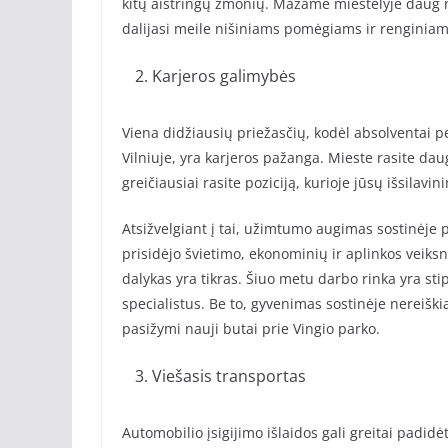
kitų aistringų žmonių. Mažame miestelyje daug ma
dalijasi meile nišiniams pomėgiams ir renginiam
Karjeros galimybės
Viena didžiausių priežasčių, kodėl absolventai p
Vilniuje, yra karjeros pažanga. Mieste rasite da
greičiausiai rasite poziciją, kurioje jūsų išsilavi
Atsižvelgiant į tai, užimtumo augimas sostinėje 
prisidėjo švietimo, ekonominių ir aplinkos veiksni
dalykas yra tikras. Šiuo metu darbo rinka yra st
specialistus. Be to, gyvenimas sostinėje nereiškia
pasižymi nauji butai prie Vingio parko.
Viešasis transportas
Automobilio įsigijimo išlaidos gali greitai padid