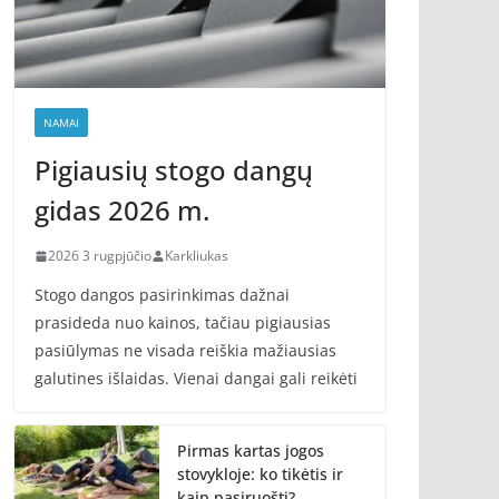
NAMAI
Pigiausių stogo dangų
gidas 2026 m.
2026 3 rugpjūčio
Karkliukas
Stogo dangos pasirinkimas dažnai
prasideda nuo kainos, tačiau pigiausias
pasiūlymas ne visada reiškia mažiausias
galutines išlaidas. Vienai dangai gali reikėti
Pirmas kartas jogos
stovykloje: ko tikėtis ir
kaip pasiruošti?