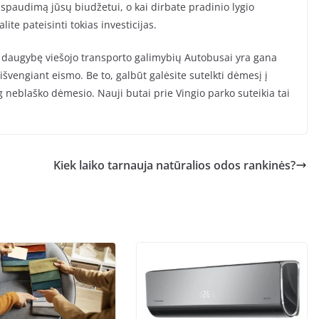
o spaudimą jūsų biudžetui, o kai dirbate pradinio lygio
ite pateisinti tokias investicijas.
ite daugybę viešojo transporto galimybių Autobusai yra gana
 išvengiant eismo. Be to, galbūt galėsite sutelkti dėmesį į
yg neblaško dėmesio. Nauji butai prie Vingio parko suteikia tai
Kiek laiko tarnauja natūralios odos rankinės?