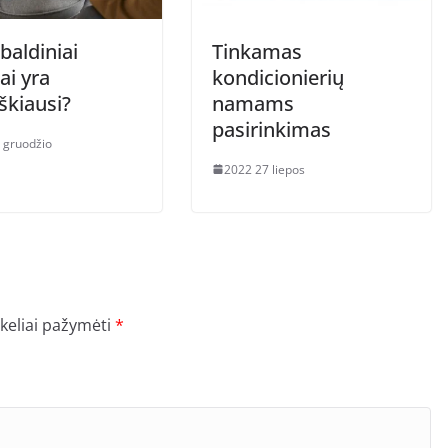
baldiniai
Tinkamas
ai yra
kondicionierių
škiausi?
namams
pasirinkimas
 gruodžio
2022 27 liepos
ukeliai pažymėti
*