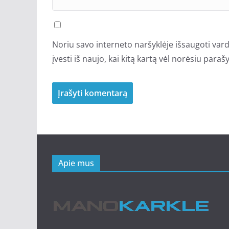
Noriu savo interneto naršyklėje išsaugoti vardą
įvesti iš naujo, kai kitą kartą vėl norėsiu para
Apie mus