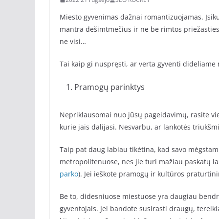
Miesto gyvenimas dažnai romantizuojamas. Įsiku
mantra dešimtmečius ir ne be rimtos priežasties.
ne visi…
Tai kaip gi nuspręsti, ar verta gyventi dideliame
Pramogų parinktys
Nepriklausomai nuo jūsų pageidavimų, rasite vi
kurie jais dalijasi. Nesvarbu, ar lankotės triukš
Taip pat daug labiau tikėtina, kad savo mėgstam
metropolitenuose, nes jie turi mažiau paskatų l
parko
). Jei ieškote pramogų ir kultūros praturtin
Be to, didesniuose miestuose yra daugiau bendruo
gyventojais. Jei bandote susirasti draugų, tereikia