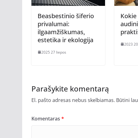
Beasbestinio šiferio
Kokie 
privalumai:
audini
ilgaamžiškumas,
prakti
estetika ir ekologija
2023 20
2025 27 liepos
Parašykite komentarą
El. pašto adresas nebus skelbiamas.
Būtini la
Komentaras
*