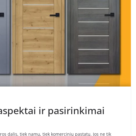
spektai ir pasirinkimai
os dalis, tiek namų, tiek komercinių pastatų. Jos ne tik