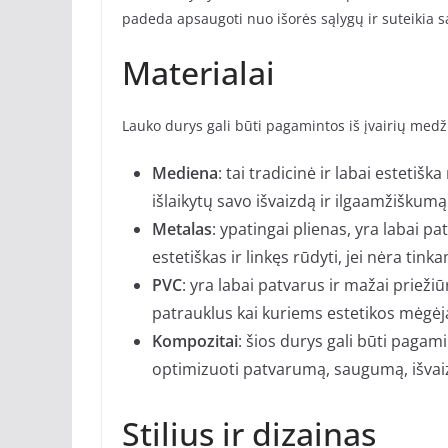
padeda apsaugoti nuo išorės sąlygų ir suteikia sa
Materialai
Lauko durys gali būti pagamintos iš įvairių medž
Mediena
: tai tradicinė ir labai estetiš
išlaikytų savo išvaizdą ir ilgaamžiškumą
Metalas
: ypatingai plienas, yra labai p
estetiškas ir linkęs rūdyti, jei nėra tin
PVC
: yra labai patvarus ir mažai prieži
patrauklus kai kuriems estetikos mėgė
Kompozitai
: šios durys gali būti pagam
optimizuoti patvarumą, saugumą, išvaizd
Stilius ir dizainas