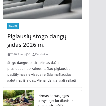
NAMAI
Pigiausių stogo dangų
gidas 2026 m.
2026 3 rugpjūčio
Karkliukas
Stogo dangos pasirinkimas dažnai
prasideda nuo kainos, tačiau pigiausias
pasiūlymas ne visada reiškia mažiausias
galutines išlaidas. Vienai dangai gali reikėti
Pirmas kartas jogos
stovykloje: ko tikėtis ir
kaip pasiruošti?