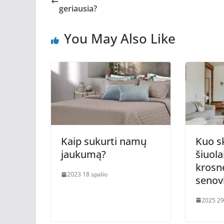
geriausia?
You May Also Like
Kuo sk
Kaip sukurti namų
šiuola
jaukumą?
krosn
2023 18 spalio
senov
2025 29