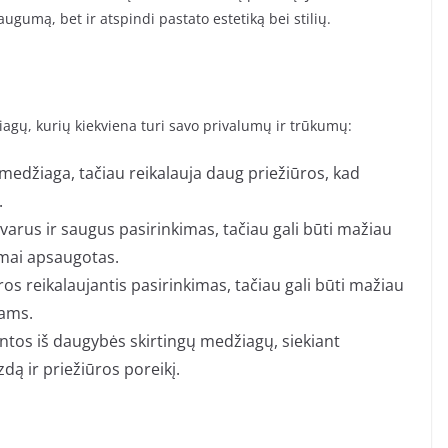
ugumą, bet ir atspindi pastato estetiką bei stilių.
iagų, kurių kiekviena turi savo privalumų ir trūkumų:
ka medžiaga, tačiau reikalauja daug priežiūros, kad
.
atvarus ir saugus pasirinkimas, tačiau gali būti mažiau
kamai apsaugotas.
ūros reikalaujantis pasirinkimas, tačiau gali būti mažiau
jams.
intos iš daugybės skirtingų medžiagų, siekiant
ą ir priežiūros poreikį.