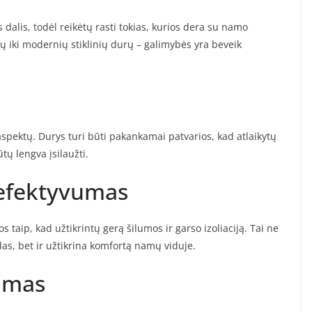
dalis, todėl reikėtų rasti tokias, kurios dera su namo
urų iki modernių stiklinių durų – galimybės yra beveik
spektų. Durys turi būti pakankamai patvarios, kad atlaikytų
tų lengva įsilaužti.
s efektyvumas
 taip, kad užtikrintų gerą šilumos ir garso izoliaciją. Tai ne
as, bet ir užtikrina komfortą namų viduje.
imas