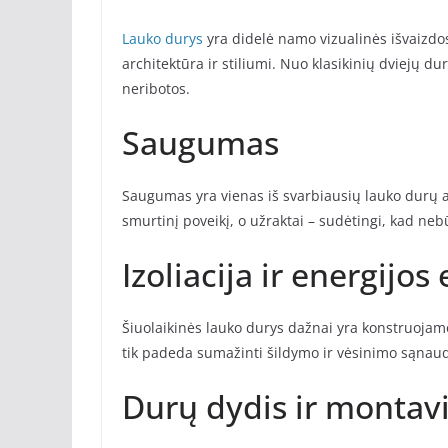
Lauko durys
yra didelė namo vizualinės išvaizdos 
architektūra ir stiliumi. Nuo klasikinių dviejų d
neribotos.
Saugumas
Saugumas yra vienas iš svarbiausių lauko durų a
smurtinį poveikį, o užraktai – sudėtingi, kad nebū
Izoliacija ir energijo
Šiuolaikinės lauko durys dažnai yra konstruojamos
tik padeda sumažinti šildymo ir vėsinimo sąnaud
Durų dydis ir montav