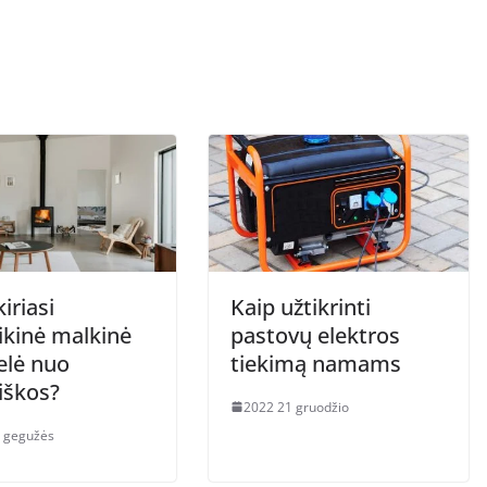
iriasi
Kaip užtikrinti
ikinė malkinė
pastovų elektros
elė nuo
tiekimą namams
iškos?
2022 21 gruodžio
 gegužės