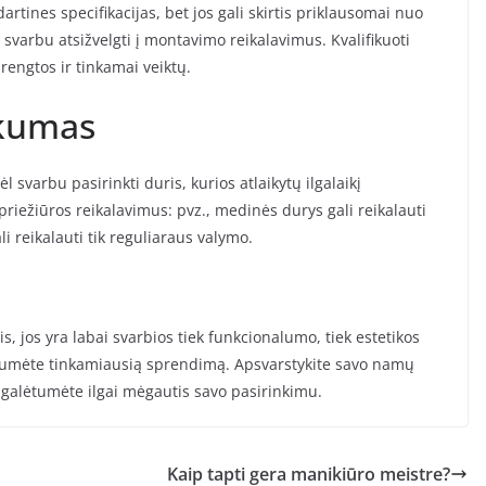
tines specifikacijas, bet jos gali skirtis priklausomai nuo
 svarbu atsižvelgti į montavimo reikalavimus. Kvalifikuoti
įrengtos ir tinkamai veiktų.
škumas
l svarbu pasirinkti duris, kurios atlaikytų ilgalaikį
priežiūros reikalavimus: pvz., medinės durys gali reikalauti
i reikalauti tik reguliaraus valymo.
, jos yra labai svarbios tiek funkcionalumo, tiek estetikos
rastumėte tinkamiausią sprendimą. Apsvarstykite savo namų
 galėtumėte ilgai mėgautis savo pasirinkimu.
Kaip tapti gera manikiūro meistre?