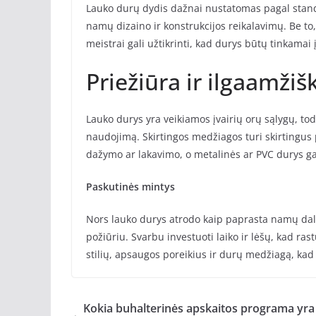
Lauko durų dydis dažnai nustatomas pagal standar
namų dizaino ir konstrukcijos reikalavimų. Be to,
meistrai gali užtikrinti, kad durys būtų tinkamai 
Priežiūra ir ilgaamži
Lauko durys yra veikiamos įvairių orų sąlygų, todė
naudojimą. Skirtingos medžiagos turi skirtingus 
dažymo ar lakavimo, o metalinės ar PVC durys gal
Paskutinės mintys
Nors lauko durys atrodo kaip paprasta namų dalis
požiūriu. Svarbu investuoti laiko ir lėšų, kad 
stilių, apsaugos poreikius ir durų medžiagą, kad
Kokia buhalterinės apskaitos programa yra