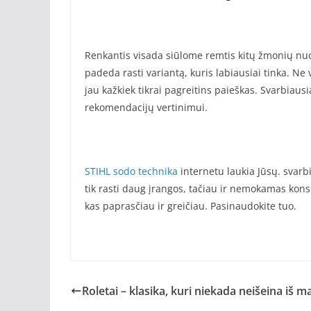
Renkantis visada siūlome remtis kitų žmonių nu
padeda rasti variantą, kuris labiausiai tinka. N
jau kažkiek tikrai pagreitins paieškas. Svarbiaus
rekomendacijų vertinimui.
STIHL sodo technika
internetu laukia Jūsų. svarb
tik rasti daug įrangos, tačiau ir nemokamas konsul
kas paprasčiau ir greičiau. Pasinaudokite tuo.
Roletai – klasika, kuri niekada neišeina iš 