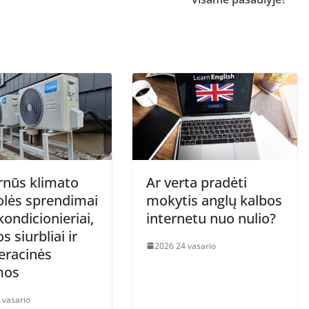
nūs klimato
Ar verta pradėti
olės sprendimai
mokytis anglų kalbos
kondicionieriai,
internetu nuo nulio?
s siurbliai ir
2026 24 vasario
eracinės
mos
 vasario