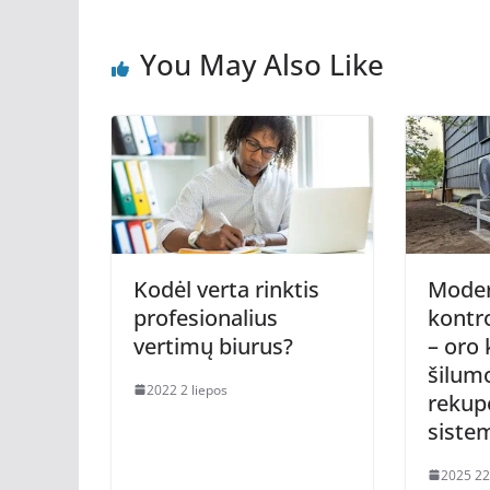
You May Also Like
Kodėl verta rinktis
Moder
profesionalius
kontr
vertimų biurus?
– oro 
šilumo
2022 2 liepos
rekup
siste
2025 22