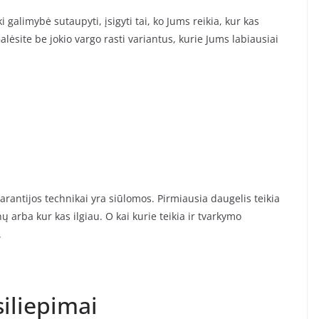
i galimybė sutaupyti, įsigyti tai, ko Jums reikia, kur kas
lėsite be jokio vargo rasti variantus, kurie Jums labiausiai
garantijos technikai yra siūlomos. Pirmiausia daugelis teikia
nų arba kur kas ilgiau. O kai kurie teikia ir tvarkymo
.
iliepimai