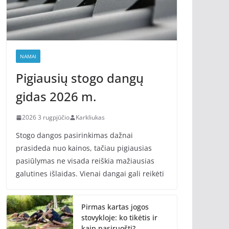
NAMAI
Pigiausių stogo dangų
gidas 2026 m.
2026 3 rugpjūčio
Karkliukas
Stogo dangos pasirinkimas dažnai
prasideda nuo kainos, tačiau pigiausias
pasiūlymas ne visada reiškia mažiausias
galutines išlaidas. Vienai dangai gali reikėti
Pirmas kartas jogos
stovykloje: ko tikėtis ir
kaip pasiruošti?