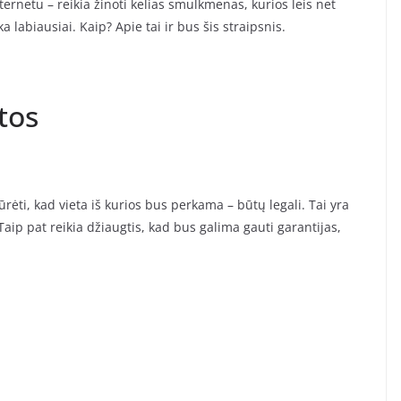
ernetu – reikia žinoti kelias smulkmenas, kurios leis net
 labiausiai. Kaip? Apie tai ir bus šis straipsnis.
tos
rėti, kad vieta iš kurios bus perkama – būtų legali. Tai yra
 Taip pat reikia džiaugtis, kad bus galima gauti garantijas,