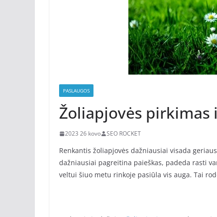
PASLAUGOS
Žoliapjovės pirkimas 
2023 26 kovo
SEO ROCKET
Renkantis žoliapjovės dažniausiai visada geriausia
dažniausiai pagreitina paieškas, padeda rasti var
veltui šiuo metu rinkoje pasiūla vis auga. Tai 