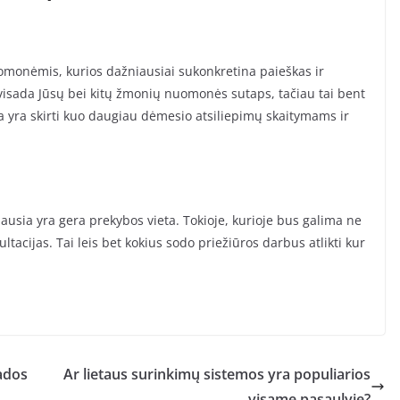
omonėmis, kurios dažniausiai sukonkretina paieškas ir
e visada Jūsų bei kitų žmonių nuomonės sutaps, tačiau tai bent
ia yra skirti kuo daugiau dėmesio atsiliepimų skaitymams ir
iausia yra gera prekybos vieta. Tokioje, kurioje bus galima ne
tacijas. Tai leis bet kokius sodo priežiūros darbus atlikti kur
mados
Ar lietaus surinkimų sistemos yra populiarios
visame pasaulyje?