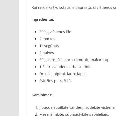
Kai reikia kažko sotaus ir paprasto, ši vištienos 
Ingredientai:
300 g vištienos filė
2 morkos
1 svogūnas
2 bulvės
50 g vermišelių arba smulkių makaronų
1,5 litro vandens arba sultinio
Druska, pipirai, lauro lapas
Šviežios petražolės
Gaminimas:
Į puodą supilkite vandenį, sudėkite vištieną 
Mėsą išimkite, supjaustykite gabalėliais.