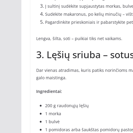
Į sultinį sudėkite supjaustytas morkas, bulve
Sudėkite makaronus, po kelių minučių – višt
Pagardinkite prieskoniais ir pabarstykite pe
Lengva, šilta, soti – puikiai tiks net vaikams.
3. Lęšių sriuba – sotu
Dar vienas atradimas, kuris patiks norinčioms mai
galo maistinga.
Ingredientai:
200 g raudonųjų lęšių
1 morka
1 bulvė
1 pomidoras arba šaukštas pomidorų pasto