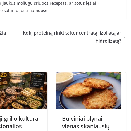
ar jaukus moliūgų sriubos receptas, ar sotūs lęšiai –
mo šaltiniu jūsų namuose.
žia
Kokį proteiną rinktis: koncentratą, izoliatą ar
hidrolizatą?
i grilio kultūra:
Bulviniai blynai
ionalios
vienas skaniausių