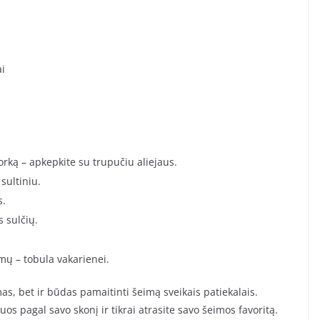
ai
rką – apkepkite su trupučiu aliejaus.
sultiniu.
s.
s sulčių.
mų – tobula vakarienei.
mas, bet ir būdas pamaitinti šeimą sveikais patiekalais.
uos pagal savo skonį ir tikrai atrasite savo šeimos favoritą.