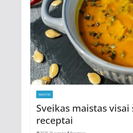
MAISTAS
Sveikas maistas visai 
receptai
2025 26 rugsėjo
Rasytojas