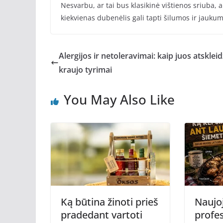
Nesvarbu, ar tai bus klasikinė vištienos sriuba, 
kiekvienas dubenėlis gali tapti šilumos ir jauku
Alergijos ir netoleravimai: kaip juos atskleid
kraujo tyrimai
You May Also Like
Ką būtina žinoti prieš
Naujoj
pradedant vartoti
profes