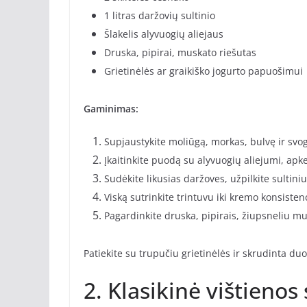
1 litras daržovių sultinio
Šlakelis alyvuogių aliejaus
Druska, pipirai, muskato riešutas
Grietinėlės ar graikiško jogurto papuošimui
Gaminimas:
Supjaustykite moliūgą, morkas, bulvę ir svo
Įkaitinkite puodą su alyvuogių aliejumi, apk
Sudėkite likusias daržoves, užpilkite sultiniu 
Viską sutrinkite trintuvu iki kremo konsistenc
Pagardinkite druska, pipirais, žiupsneliu mu
Patiekite su trupučiu grietinėlės ir skrudinta d
2. Klasikinė vištieno