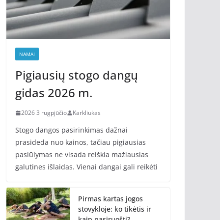
NAMAI
Pigiausių stogo dangų
gidas 2026 m.
2026 3 rugpjūčio
Karkliukas
Stogo dangos pasirinkimas dažnai
prasideda nuo kainos, tačiau pigiausias
pasiūlymas ne visada reiškia mažiausias
galutines išlaidas. Vienai dangai gali reikėti
Pirmas kartas jogos
stovykloje: ko tikėtis ir
kaip pasiruošti?