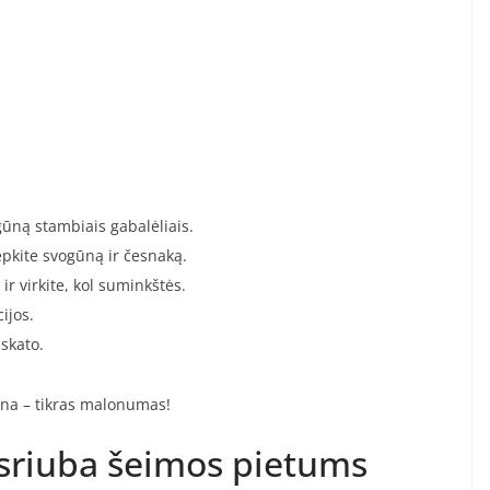
gūną stambiais gabalėliais.
epkite svogūną ir česnaką.
ir virkite, kol suminkštės.
ijos.
skato.
uona – tikras malonumas!
s sriuba šeimos pietums