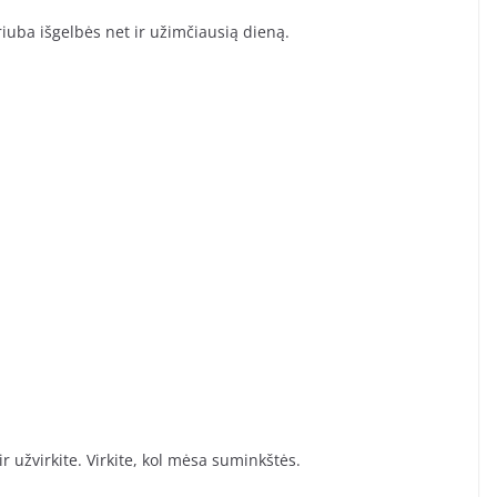
sriuba išgelbės net ir užimčiausią dieną.
ir užvirkite. Virkite, kol mėsa suminkštės.