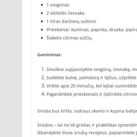
1 svogūnas
2 skiltelės česnako
1 litras daržovių sultinio
Prieskoniai: kuminas, paprika, druska, pipir
Šlakelis citrinos sulčių
Gaminimas:
Smulkiai supjaustykite svogūną, česnaką, mo
Sudėkite bulvę, pomidorą ir lęšius, užpilkite 
Virkite apie 20 minučių, kol lęšiai suminkštė
Pagardinkite prieskoniais ir įlašinkite citrino
Sriuba bus tiršta, sodraus skonio ir kupina balty
Sriubos – tai ne tik greitas ir praktiškas sprendi
Išbandykite šiuos sriubų receptus, paįvairinkite j