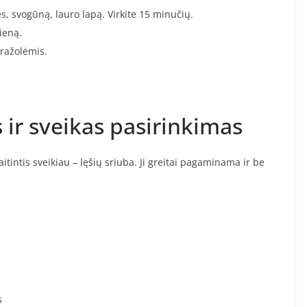
s, svogūną, lauro lapą. Virkite 15 minučių.
ieną.
tražolėmis.
s ir sveikas pasirinkimas
tintis sveikiau – lęšių sriuba. Ji greitai pagaminama ir be
s