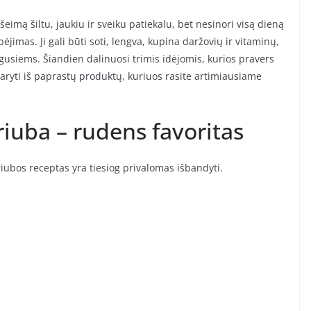
šeimą šiltu, jaukiu ir sveiku patiekalu, bet nesinori visą dieną
bėjimas. Ji gali būti soti, lengva, kupina daržovių ir vitaminų,
ugusiems. Šiandien dalinuosi trimis idėjomis, kurios pravers
ryti iš paprastų produktų, kuriuos rasite artimiausiame
iuba – rudens favoritas
iubos receptas yra tiesiog privalomas išbandyti.