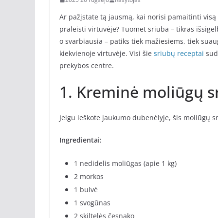
Ar pažįstate tą jausmą, kai norisi pamaitinti visą 
praleisti virtuvėje? Tuomet sriuba – tikras išsigel
o svarbiausia – patiks tiek mažiesiems, tiek sua
kiekvienoje virtuvėje. Visi šie
sriubų receptai
suda
prekybos centre.
1. Kreminė moliūgų sr
Jeigu ieškote jaukumo dubenėlyje, šis moliūgų sr
Ingredientai:
1 nedidelis moliūgas (apie 1 kg)
2 morkos
1 bulvė
1 svogūnas
2 skiltelės česnako